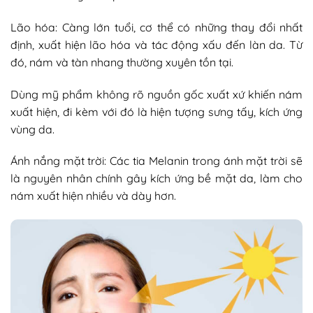
Lão hóa: Càng lớn tuổi, cơ thể có những thay đổi nhất
định, xuất hiện lão hóa và tác động xấu đến làn da. Từ
đó, nám và tàn nhang thường xuyên tồn tại.
Dùng mỹ phẩm không rõ nguồn gốc xuất xứ khiến nám
xuất hiện, đi kèm với đó là hiện tượng sưng tấy, kích ứng
vùng da.
Ánh nắng mặt trời: Các tia Melanin trong ánh mặt trời sẽ
là nguyên nhân chính gây kích ứng bề mặt da, làm cho
nám xuất hiện nhiều và dày hơn.