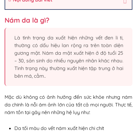
Nám da là gì?
Là tình trạng da xuất hiện những vết đen li ti,
thường có dấu hiệu lan rộng ra trên toàn diện
gương mặt. Nám da mặt xuất hiện ở độ tuổi 25
– 30, sản sinh do nhiều nguyên nhân khác nhau.
Tình trạng này thường xuất hiện tập trung ở hai
bên má, cằm..
Mặc dù không có ảnh hưởng đến sức khỏe nhưng nám
da chính là nỗi ám ảnh lớn của tất cả mọi người. Thực tế,
nám tồn tại gây nên những hệ lụy như:
Da tối màu do vết nám xuất hiện chi chít