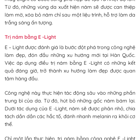
Từ đó, những vùng da xuất hiện nám sẽ được can thiệp
làm mờ, xóa bỏ nám chỉ sau một liệu trình, hỗ trợ làm da
trắng sáng ấn tượng.
Trị nám bằng E -Light
E – Light được đánh giá là bước đột phá trong công nghệ
làm đẹp, đón đầu những xu hướng mới tại Hàn Quốc.
Việc áp dụng điều trị nám bằng E -Light có những kết
quả đáng giờ, trở thành xu hướng làm đẹp được quan
tâm hàng đầu.
Công nghệ này thực hiện tác động sâu vào những phần
trung bì của da. Từ đó, hút bỏ những gốc nám bám lại.
Dưới tác dụng của E -Light, nám sẽ được phân nhỏ, chia
tách dần dần các hắc tố, đánh nhanh melanin ra khỏi cơ
thể.
Chỉ một lần thực hiện, trị nám bằng công nghệ E -Light