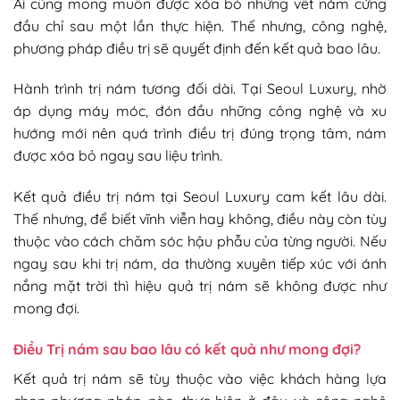
Ai cũng mong muốn được xóa bỏ những vết nám cứng
đầu chỉ sau một lần thực hiện. Thế nhưng, công nghệ,
phương pháp điều trị sẽ quyết định đến kết quả bao lâu.
Hành trình trị nám tương đối dài. Tại Seoul Luxury, nhờ
áp dụng máy móc, đón đầu những công nghệ và xu
hướng mới nên quá trình điều trị đúng trọng tâm, nám
được xóa bỏ ngay sau liệu trình.
Kết quả điều trị nám tại Seoul Luxury cam kết lâu dài.
Thế nhưng, để biết vĩnh viễn hay không, điều này còn tùy
thuộc vào cách chăm sóc hậu phẫu của từng người. Nếu
ngay sau khi trị nám, da thường xuyên tiếp xúc với ánh
nắng mặt trời thì hiệu quả trị nám sẽ không được như
mong đợi.
Điều Trị nám sau bao lâu có kết quả như mong đợi?
Kết quả trị nám sẽ tùy thuộc vào việc khách hàng lựa