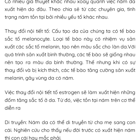
Có nhiều giả thuyết khác nhau xoay quanh việc nám da
xuất hiện do đâu. Theo chia sẻ từ các chuyên gia, tình
trạng nám tồn tại bởi nhiều yếu tố khác nhau.
Thay đổi nội tiết tố: Cấu tạo da của chúng ta có tế bào
sắc tố melanocyte. Loại tế bào này có nhiệm vụ sản
xuất các sắc tố melanin, tạo nên màu sắc cho làn da.Với
quá trình sản xuất bình thường, các tế bào sẽ giống nhau
nên tạo ra màu da bình thường. Thế nhưng khi có sự
thay đổi và bị kích thích, các tế bào tăng cường sản xuất
melanin, gây vùng da có nám.
Việc thay đổi nội tiết tố estrogen sẽ làm xuất hiện những
đốm tăng sắc tố ở da. Từ đó, việc tồn tại nám trên cơ thể
diễn ra
Di truyền: Nám da có thể di truyền từ cha mẹ sang con
cái. Nghiên cứu cho thấy nếu đời trước có xuất hiện nám
thì con cái hay mắc phải.