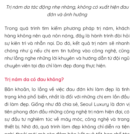
Trị nám da tác động nhẹ nhàng, không có xuất hiện đau
đớn và ảnh hưởng
Trong quá trình tìm kiếm phương pháp trị nám, khách
hàng không nên quá nôn nóng, đây là hành trình đòi hỏi
sự kiên trì và nhẫn nại. Do đó, kết quả trị nám sẽ nhanh
chóng như ý nếu chị em tin tưởng vào công nghệ, cũng
như lắng nghe những lời khuyên và hướng dẫn từ đội ngũ
chuyên viên tại địa chỉ làm đẹp đang thực hiện.
Trị nám da có đau không?
Băn khoăn, lo lắng về việc đau đớn khi làm đẹp là tình
trạng khá phổ biến, nhất là đối với những chị em lần đầu
đi làm đẹp. Giống như đã chia sẻ, Seoul Luxury là đơn vị
tiên phong đón đầu những công nghệ trị nám hiện đại, có
sự đầu tư nghiêm túc về máy móc, công nghệ và trang
thiết bị. Nhờ đó, quá trình làm đẹp không chỉ diễn ra tiện
nghi, thoải mái mà còn đảm bảo kết quả tốt, hạn chế tác