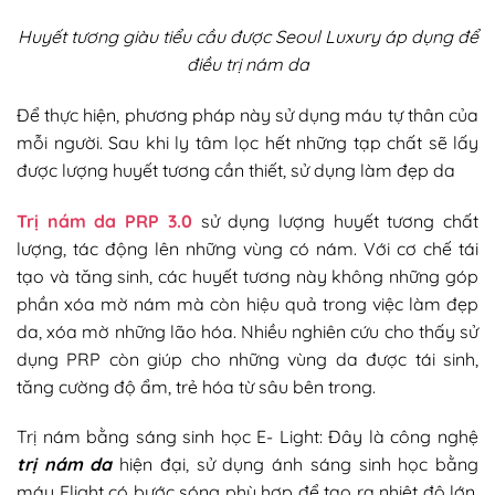
Huyết tương giàu tiểu cầu được Seoul Luxury áp dụng để
điều trị nám da
Để thực hiện, phương pháp này sử dụng máu tự thân của
mỗi người. Sau khi ly tâm lọc hết những tạp chất sẽ lấy
được lượng huyết tương cần thiết, sử dụng làm đẹp da
Trị nám da PRP 3.0
sử dụng lượng huyết tương chất
lượng, tác động lên những vùng có nám. Với cơ chế tái
tạo và tăng sinh, các huyết tương này không những góp
phần xóa mờ nám mà còn hiệu quả trong việc làm đẹp
da, xóa mờ những lão hóa. Nhiều nghiên cứu cho thấy sử
dụng PRP còn giúp cho những vùng da được tái sinh,
tăng cường độ ẩm, trẻ hóa từ sâu bên trong.
Trị nám bằng sáng sinh học E- Light: Đây là công nghệ
trị nám da
hiện đại, sử dụng ánh sáng sinh học bằng
máy Elight có bước sóng phù hợp để tạo ra nhiệt độ lớn.