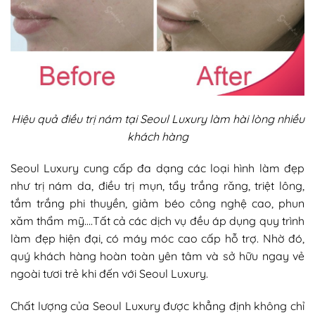
Hiệu quả điều trị nám tại Seoul Luxury làm hài lòng nhiều
khách hàng
Seoul Luxury cung cấp đa dạng các loại hình làm đẹp
như trị nám da, điều trị mụn, tẩy trắng răng, triệt lông,
tắm trắng phi thuyền, giảm béo công nghệ cao, phun
xăm thẩm mỹ….Tất cả các dịch vụ đều áp dụng quy trình
làm đẹp hiện đại, có máy móc cao cấp hỗ trợ. Nhờ đó,
quý khách hàng hoàn toàn yên tâm và sở hữu ngay vẻ
ngoài tươi trẻ khi đến với Seoul Luxury.
Chất lượng của Seoul Luxury được khẳng định không chỉ