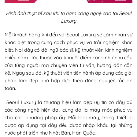
Hình ảnh thực tế sau khi trị nám công nghệ cao tại Seoul
Luxury
Mỗi khách hàng khi đến với Seoul Luxury sẽ cảm nhận sự
khác biệt trong cung cách phục vụ và trải nghiệm khác
biệt. Nơi đây có đội ngũ bác sĩ, kỹ thuật viên kinh nghiệm
nhiều năm. Tùy thuộc vào khuyết điểm cũng như nhu cầu
của từng người mà chuyên viên tư vấn, hướng dẫn cặn
kẽ. Ngay sau đó, kỹ thuật viên tiến hành áp dụng các giải
pháp làm đẹp phù hợp dựa theo đúng nguyên tắc an
toàn.
Seoul Luxury là thương hiệu làm đẹp uy tín có đầy đủ
các công nghệ hiện đại, cùng đó là máy móc phục vụ
cho các phương pháp ấy. Mỗi loại máy, trang thiết bị
được áp dụng tại đây đều được nhập khẩu tại những
nước phát triển như Nhật Bản, Hàn Quốc….