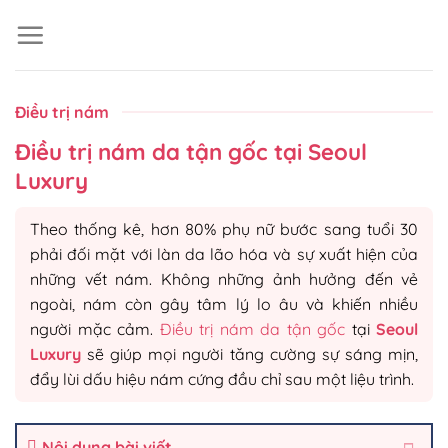
Skip
to
content
Điều trị nám
Điều trị nám da tận gốc tại Seoul
Luxury
Theo thống kê, hơn 80% phụ nữ bước sang tuổi 30
phải đối mặt với làn da lão hóa và sự xuất hiện của
những vết nám. Không những ảnh hưởng đến vẻ
ngoài, nám còn gây tâm lý lo âu và khiến nhiều
người mặc cảm.
Điều trị nám da tận gốc
tại
Seoul
Luxury
sẽ giúp mọi người tăng cường sự sáng mịn,
đẩy lùi dấu hiệu nám cứng đầu chỉ sau một liệu trình.
Nội dung bài viết