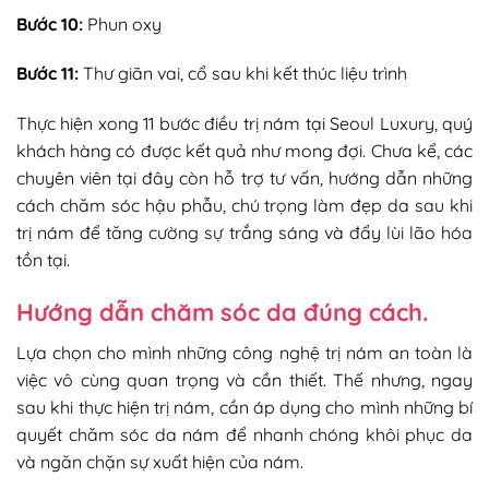
Bước 10:
Phun oxy
Bước 11:
Thư giãn vai, cổ sau khi kết thúc liệu trình
Thực hiện xong 11 bước điều trị nám tại Seoul Luxury, quý
khách hàng có được kết quả như mong đợi. Chưa kể, các
chuyên viên tại đây còn hỗ trợ tư vấn, hướng dẫn những
cách chăm sóc hậu phẫu, chú trọng làm đẹp da sau khi
trị nám để tăng cường sự trắng sáng và đẩy lùi lão hóa
tồn tại.
Hướng dẫn chăm sóc da đúng cách.
Lựa chọn cho mình những công nghệ trị nám an toàn là
việc vô cùng quan trọng và cần thiết. Thế nhưng, ngay
sau khi thực hiện trị nám, cần áp dụng cho mình những bí
quyết chăm sóc da nám để nhanh chóng khôi phục da
và ngăn chặn sự xuất hiện của nám.