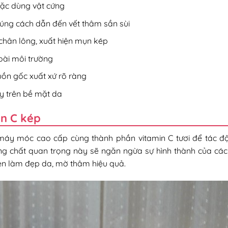
ặc dùng vật cứng
ng cách dẫn đến vết thâm sần sùi
chân lông, xuất hiện mụn kép
oài môi trường
ồn gốc xuất xứ rõ ràng
y trên bề mặt da
in C kép
máy móc cao cấp cùng thành phần vitamin C tươi để tác đ
 chất quan trọng này sẽ ngăn ngừa sự hình thành của các
en làm đẹp da, mờ thâm hiệu quả.