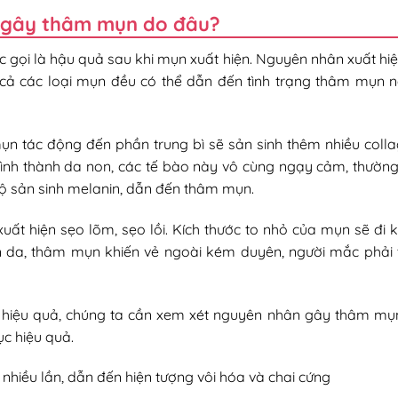
 gây thâm mụn do đâu?
gọi là hậu quả sau khi mụn xuất hiện. Nguyên nhân xuất hiệ
ả các loại mụn đều có thể dẫn đến tình trạng thâm mụn 
ụn tác động đến phần trung bì sẽ sản sinh thêm nhiều coll
 hình thành da non, các tế bào này vô cùng ngạy cảm, thườn
 độ sản sinh melanin, dẫn đến thâm mụn.
uất hiện sẹo lõm, sẹo lồi. Kích thước to nhỏ của mụn sẽ đi 
ên da, thâm mụn khiến vẻ ngoài kém duyên, người mắc phải t
 hiệu quả, chúng ta cần xem xét nguyên nhân gây thâm mụ
c hiệu quả.
i nhiều lần, dẫn đến hiện tượng vôi hóa và chai cứng