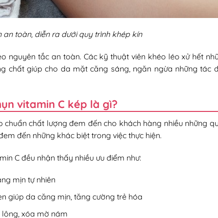
 an toàn, diễn ra dưới quy trình khép kín
heo nguyên tắc an toàn. Các kỹ thuật viên khéo léo xử hết nh
g chất giúp cho da mặt căng sáng, ngăn ngừa những tác 
ụn vitamin C kép là gì?
kép chuẩn chất lượng đem đến cho khách hàng nhiều những qu
em đến những khác biệt trong việc thực hiện.
min C đều nhận thấy nhiều ưu điểm như:
ng mịn tự nhiên
n giúp da căng mịn, tăng cường trẻ hóa
ân lông, xóa mờ nám