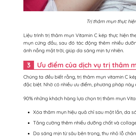
Trị thâm mụn thực hiện
Liệu trình trị thâm mụn Vitamin C kép thực hiện t
mụn cứng đầu, sau đó tác động thêm nhiều dưỡn
ánh nắng mặt trời, giúp da sáng mịn tự nhiên.
Ưu điểm của dịch vụ trị thâm m
Chúng ta đều biết rằng, trị thâm mụn vitamin C 
đặc biệt. Nhờ có nhiều ưu điểm, phương pháp này đ
90% những khách hàng lựa chọn trị thâm mụn Vita
Xóa thâm mụn hiệu quả chỉ sau một lần, da sá
Tăng cường thêm nhiều dưỡng chất và collage
Da sáng mịn từ sâu bên trong, thu nhỏ lỗ ch