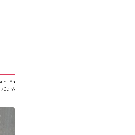
ộng lên
 sắc tố