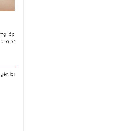
ững lớp
động từ
yền lợi