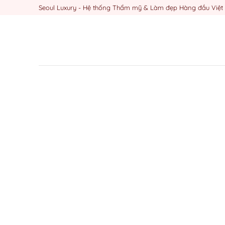
Skip
Seoul Luxury - Hệ thống Thẩm mỹ & Làm đẹp Hàng đầu Việ
to
content