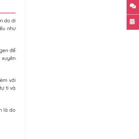
n do di
nếu như
agen để
g xuyên
kèm với
ự ti và
n là do