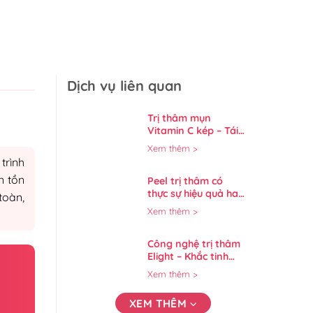
Dịch vụ liên quan
Trị thâm mụn
Vitamin C kép – Tái
sinh làn da sáng
Xem thêm >
mịn tự nhiên
trình
n tồn
Peel trị thâm có
thực sự hiệu quả hay
toàn,
không? Có nên thử
Xem thêm >
không?
Công nghệ trị thâm
Elight – Khắc tinh
của những vết mụn
Xem thêm >
XEM THÊM