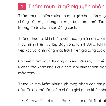
Thâm mụn là gì? Nguyên nhân
Thâm mụn là biến chứng thường gặp hay còn được 
chứng của mụn trứng cá, mụn bọc, mụn mủ…Tất c
không được chăm sóc đúng cách.
Thông thường, khi những vết thương trên da do m
thực hiện nhiệm vụ lấp đầy vùng tổn thương. Khi
tiếp xúc với ánh nắng mặt trời, khiến gia tăng tốc
Các vết thâm mụn thường đi kèm với sẹo, có thể x
kích thước khác nhau của sẹo. Khi hình thành tr
mặc cảm.
Trước khi tìm kiếm những phương pháp can thiệp
đâu. Từ đó, mới tìm kiếm những giải pháp khắc phụ
Không điều trị mụn sớm khiến mụn tái đi tái lạ