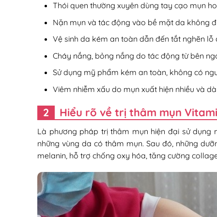
Thói quen thường xuyên dùng tay cạo mụn ho
Nặn mụn và tác động vào bề mặt da không đú
Vệ sinh da kém an toàn dẫn đến tắt nghẽn lỗ 
Cháy nắng, bỏng nắng do tác động từ bên ng
Sử dụng mỹ phẩm kém an toàn, không có ngu
Viêm nhiễm xấu do mụn xuất hiện nhiều và dà
Hiểu rõ về trị thâm mụn Vitam
Là phương pháp trị thâm mụn hiện đại sử dụng 
những vùng da có thâm mụn. Sau đó, những dưỡng
melanin, hỗ trợ chống oxy hóa, tăng cường collag