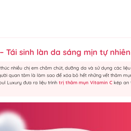
 Tái sinh làn da sáng mịn tự nhiên
húc nhiều chị em chăm chút, dưỡng da và sử dụng các liệu 
người quan tâm là làm sao để xóa bỏ hết những vết thâm mụ
ul Luxury đưa ra liệu trình
trị thâm mụn Vitamin C
kép an 