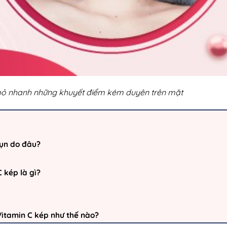
 bỏ nhanh những khuyết điểm kém duyên trên mặt
ụn do đâu?
 kép là gì?
Vitamin C kép như thế nào?