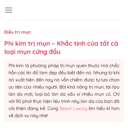
Skip
to
content
Điều trị mụn
Phi kim trị mụn – Khắc tinh của tất cả
loại mụn cứng đầu
Phi kim là phương pháp trị mụn quen thuộc mà chắc
hẳn các tín đồ làm đẹp đều biết đến nó. Nhưng từ khi
nó xuất hiện đến nay nó vẫn chiếm được tự lựa chọn
ưu tiên của nhiều người. Bởi khả năng trị mụn, tái tạo
làn da mới, loại bỏ làn da xấu xí nhiều mụn cũ. Chỉ
với 90 phút thực hiện liệu trình này làn da của bạn đã
cải thiện đáng kể. Cùng
Seoul Luxury
tìm hiểu kĩ hơn
về dịch vụ này nhé!