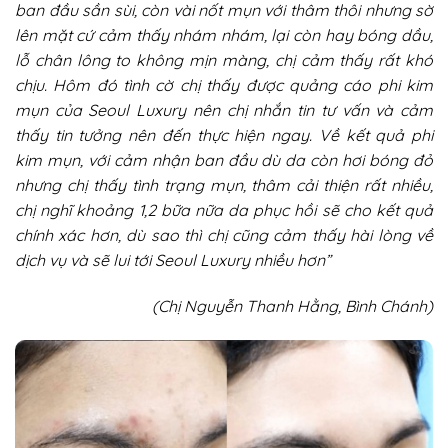
ban đầu sần sùi, còn vài nốt mụn với thâm thôi nhưng sờ
lên mặt cứ cảm thấy nhám nhám, lại còn hay bóng dầu,
lỗ chân lông to không mịn màng, chị cảm thấy rất khó
chịu. Hôm đó tình cờ chị thấy được quảng cáo phi kim
mụn của Seoul Luxury nên chị nhắn tin tư vấn và cảm
thấy tin tưởng nên đến thực hiện ngay. Về kết quả phi
kim mụn, với cảm nhận ban đầu dù da còn hơi bóng đỏ
nhưng chị thấy tình trạng mụn, thâm cải thiện rất nhiều,
chị nghĩ khoảng 1,2 bữa nữa da phục hồi sẽ cho kết quả
chính xác hơn, dù sao thì chị cũng cảm thấy hài lòng về
dịch vụ và sẽ lui tới Seoul Luxury nhiều hơn”
(Chị Nguyễn Thanh Hằng, Bình Chánh)