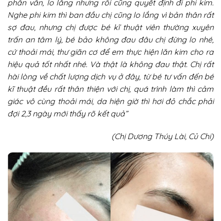
phân vân, lo lắng nhưng rồi cũng quyết định đi phi kim.
Nghe phi kim thì ban đầu chị cũng lo lắng vì bản thân rất
sợ đau, nhưng chị được bé kĩ thuật viên thường xuyên
trấn an tâm lý, bé bảo không đau đâu chị đừng lo nhé,
cứ thoải mái, thư giãn cơ để em thực hiện lăn kim cho ra
hiệu quả tốt nhất nhé. Và thật là không đau thật. Chị rất
hài lòng về chất lượng dịch vụ ở đây, từ bé tư vấn đến bé
kĩ thuật đều rất thân thiện với chị, quá trình làm thì cảm
giác vô cùng thoải mái, da hiện giờ thì hơi đỏ chắc phải
đợi 2,3 ngày mới thấy rõ kết quả”
(Chị Dương Thúy Lài, Củ Chi)