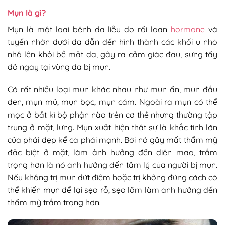
Mụn là gì?
Mụn là một loại bệnh da liễu do rối loạn
hormone
và
tuyến nhờn dưới da dẫn đến hình thành các khối u nhỏ
nhô lên khỏi bề mặt da, gây ra cảm giác đau, sưng tấy
đỏ ngay tại vùng da bị mụn.
Có rất nhiều loại mụn khác nhau như mụn ẩn, mụn đầu
đen, mụn mủ, mụn bọc, mụn cám. Ngoài ra mụn có thể
mọc ở bất kì bộ phận nào trên cơ thể nhưng thường tập
trung ở mặt, lưng. Mụn xuất hiện thật sự là khắc tinh lớn
của phái đẹp kể cả phái mạnh. Bởi nó gây mất thẩm mỹ
đặc biệt ở mặt, làm ảnh hưởng đến diện mạo, trầm
trọng hơn là nó ảnh hưởng đến tâm lý của người bị mụn.
Nếu không trị mụn dứt điểm hoặc trị không đúng cách có
thể khiến mụn để lại sẹo rỗ, sẹo lõm làm ảnh hưởng đến
thẩm mỹ trầm trọng hơn.