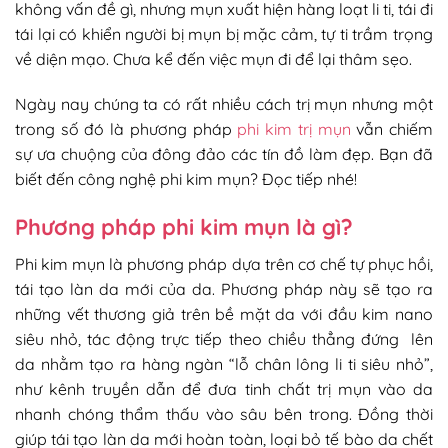
không vấn đề gì, nhưng mụn xuất hiện hàng loạt li ti, tái đi
tái lại có khiển người bị mụn bị mặc cảm, tự ti trầm trọng
về diện mạo. Chưa kể đến việc mụn đi để lại thâm sẹo.
Ngày nay chúng ta có rất nhiều cách trị mụn nhưng một
trong số đó là phương pháp
phi kim trị mụn
vẫn chiếm
sự ưa chuộng của đông đảo các tín đồ làm đẹp. Bạn đã
biết đến công nghệ phi kim mụn? Đọc tiếp nhé!
Phương pháp phi kim mụn là gì?
Phi kim mụn là phương pháp dựa trên cơ chế tự phục hồi,
tái tạo làn da mới của da. Phương pháp này sẽ tạo ra
những vết thương giả trên bề mặt da với đầu kim nano
siêu nhỏ, tác động trực tiếp theo chiều thẳng đứng lên
da nhằm tạo ra hàng ngàn “lỗ chân lông li ti siêu nhỏ”,
như kênh truyền dẫn để đưa tinh chất trị mụn vào da
nhanh chóng thẩm thấu vào sâu bên trong. Đồng thời
giúp tái tạo làn da mới hoàn toàn, loại bỏ tế bào da chết