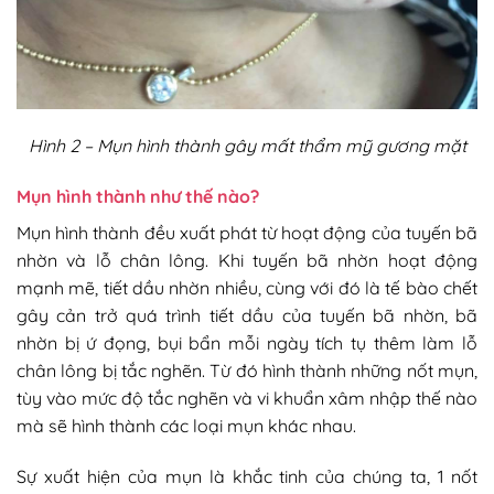
Hình 2 – Mụn hình thành gây mất thẩm mỹ gương mặt
Mụn hình thành như thế nào?
Mụn hình thành đều xuất phát từ hoạt động của tuyến bã
nhờn và lỗ chân lông. Khi tuyến bã nhờn hoạt động
mạnh mẽ, tiết dầu nhờn nhiều, cùng với đó là tế bào chết
gây cản trở quá trình tiết dầu của tuyến bã nhờn, bã
nhờn bị ứ đọng, bụi bẩn mỗi ngày tích tụ thêm làm lỗ
chân lông bị tắc nghẽn. Từ đó hình thành những nốt mụn,
tùy vào mức độ tắc nghẽn và vi khuẩn xâm nhập thế nào
mà sẽ hình thành các loại mụn khác nhau.
Sự xuất hiện của mụn là khắc tinh của chúng ta, 1 nốt