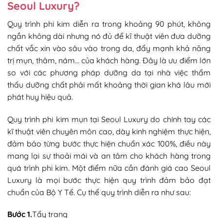
Seoul Luxury?
Quy trình phi kim diễn ra trong khoảng 90 phút, không
ngắn không dài nhưng nó đủ để kĩ thuật viên đưa dưỡng
chất vắc xin vào sâu vào trong da, đẩy mạnh khả năng
trị mụn, thâm, nám… của khách hàng. Đây là ưu điểm lớn
so với các phương pháp dưỡng da tại nhà việc thẩm
thấu dưỡng chất phải mất khoảng thời gian khá lâu mới
phát huy hiệu quả.
Quy trình phi kim mụn tại Seoul Luxury do chính tay các
kĩ thuật viên chuyên môn cao, dày kinh nghiệm thực hiện,
đảm bảo từng bước thực hiện chuẩn xác 100%, điều này
mang lại sự thoải mái và an tâm cho khách hàng trong
quá trình phi kim. Một điểm nữa cần đánh giá cao Seoul
Luxury là mọi bước thực hiện quy trình đảm bảo đạt
chuẩn của Bộ Y Tế. Cụ thể quy trình diễn ra như sau:
Bước 1.
Tẩy trang