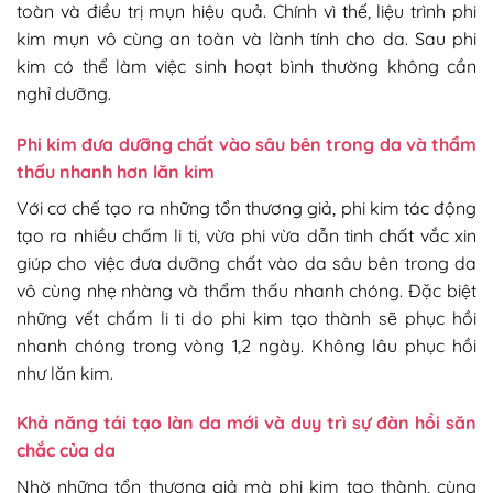
toàn và điều trị mụn hiệu quả. Chính vì thế, liệu trình phi
kim mụn vô cùng an toàn và lành tính cho da. Sau phi
kim có thể làm việc sinh hoạt bình thường không cần
nghỉ dưỡng.
Phi kim đưa dưỡng chất vào sâu bên trong da và thẩm
thấu nhanh hơn lăn kim
Với cơ chế tạo ra những tổn thương giả, phi kim tác động
tạo ra nhiều chấm li ti, vừa phi vừa dẫn tinh chất vắc xin
giúp cho việc đưa dưỡng chất vào da sâu bên trong da
vô cùng nhẹ nhàng và thẩm thấu nhanh chóng. Đặc biệt
những vết chấm li ti do phi kim tạo thành sẽ phục hồi
nhanh chóng trong vòng 1,2 ngày. Không lâu phục hồi
như lăn kim.
Khả năng tái tạo làn da mới và duy trì sự đàn hồi săn
chắc của da
Nhờ những tổn thương giả mà phi kim tạo thành, cùng