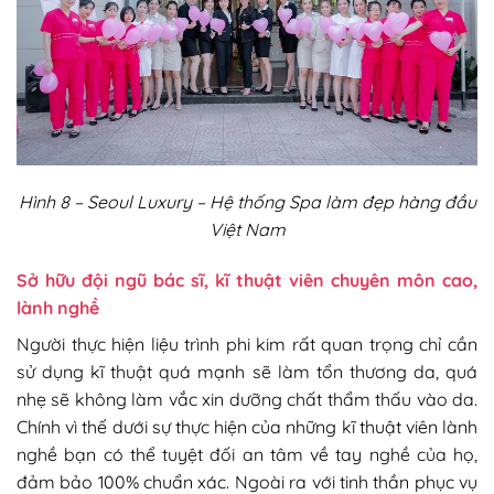
Hình 8 – Seoul Luxury – Hệ thống Spa làm đẹp hàng đầu
Việt Nam
Sở hữu đội ngũ bác sĩ, kĩ thuật viên chuyên môn cao,
lành nghề
Người thực hiện liệu trình phi kim rất quan trọng chỉ cần
sử dụng kĩ thuật quá mạnh sẽ làm tổn thương da, quá
nhẹ sẽ không làm vắc xin dưỡng chất thẩm thấu vào da.
Chính vì thế dưới sự thực hiện của những kĩ thuật viên lành
nghề bạn có thể tuyệt đối an tâm về tay nghề của họ,
đảm bảo 100% chuẩn xác. Ngoài ra với tinh thần phục vụ