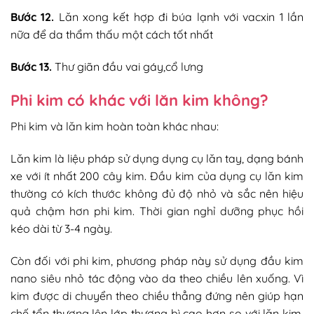
Bước 12.
Lăn xong kết hợp đi búa lạnh với vacxin 1 lần
nữa để da thẩm thấu một cách tốt nhất
Bước 13.
Thư giãn đầu vai gáy,cổ lưng
Phi kim có khác với lăn kim không?
Phi kim và lăn kim hoàn toàn khác nhau:
Lăn kim là liệu pháp sử dụng dụng cụ lăn tay, dạng bánh
xe với ít nhất 200 cây kim. Đầu kim của dụng cụ lăn kim
thường có kích thước không đủ độ nhỏ và sắc nên hiệu
quả chậm hơn phi kim. Thời gian nghỉ dưỡng phục hồi
kéo dài từ 3-4 ngày.
Còn đối với phi kim, phương pháp này sử dụng đầu kim
nano siêu nhỏ tác động vào da theo chiều lên xuống. Vì
kim được di chuyển theo chiều thẳng đứng nên giúp hạn
chế tổn thương lên lớp thượng bì cao hơn so với lăn kim.