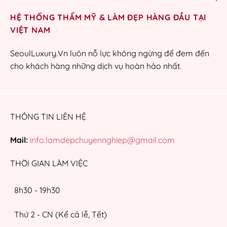
HỆ THỐNG THẨM MỸ & LÀM ĐẸP HÀNG ĐẦU TẠI
VIỆT NAM
SeoulLuxury.Vn luôn nỗ lực không ngừng để đem đến
cho khách hàng những dịch vụ hoàn hảo nhất.
THÔNG TIN LIÊN HỆ
Mail:
info.lamdepchuyennghiep@gmail.com
THỜI GIAN LÀM VIỆC
8h30 - 19h30
Thứ 2 - CN (Kể cả lễ, Tết)