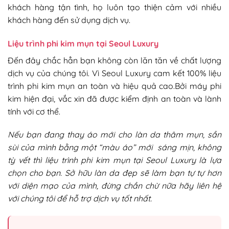
khách hàng tận tình, họ luôn tạo thiện cảm với nhiều
khách hàng đến sử dụng dịch vụ.
Liệu trình phi kim mụn tại Seoul Luxury
Đến đây chắc hẳn bạn không còn lăn tăn về chất lượng
dịch vụ của chúng tôi. Vì Seoul Luxury cam kết 100% liệu
trình phi kim mụn an toàn và hiệu quả cao.Bởi máy phi
kim hiện đại, vắc xin đã được kiểm định an toàn và lành
tính với cơ thể.
Nếu bạn đang thay áo mới cho làn da thâm mụn, sần
sùi của mình bằng một “màu áo” mới sáng mịn, không
tỳ vết thì liệu trình phi kim mụn tại Seoul Luxury là lựa
chọn cho bạn. Sở hữu làn da đẹp sẽ làm bạn tự tự hơn
với diện mạo của mình, đừng chần chừ nữa hãy liên hệ
với chúng tôi để hỗ trợ dịch vụ tốt nhất.