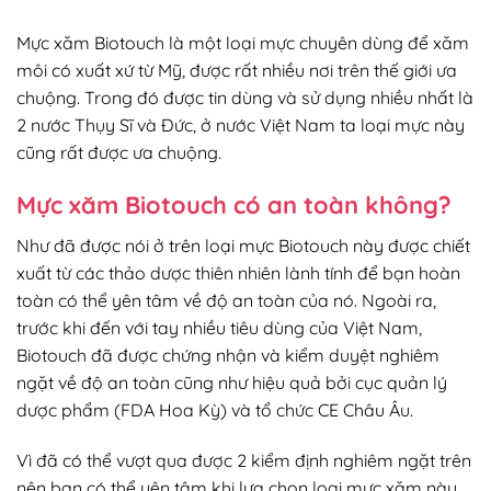
Mực xăm Biotouch là một loại mực chuyên dùng để xăm
môi có xuất xứ từ Mỹ, được rất nhiều nơi trên thế giới ưa
chuộng. Trong đó được tin dùng và sử dụng nhiều nhất là
2 nước Thụy Sĩ và Đức, ở nước Việt Nam ta loại mực này
cũng rất được ưa chuộng.
Mực xăm Biotouch có an toàn không?
Như đã được nói ở trên loại mực Biotouch này được chiết
xuất từ các thảo dược thiên nhiên lành tính để bạn hoàn
toàn có thể yên tâm về độ an toàn của nó. Ngoài ra,
trước khi đến với tay nhiều tiêu dùng của Việt Nam,
Biotouch đã được chứng nhận và kiểm duyệt nghiêm
ngặt về độ an toàn cũng như hiệu quả bởi cục quản lý
dược phẩm (FDA Hoa Kỳ) và tổ chức CE Châu Âu.
Vì đã có thể vượt qua được 2 kiểm định nghiêm ngặt trên
nên bạn có thể yên tâm khi lựa chọn loại mực xăm này.