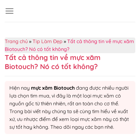
Skip
to
content
Trang chủ
»
Tip Làm Đẹp
»
Tất cả thông tin về mực xăm
Biotouch? Nó có tốt không?
Tất cả thông tin về mực xăm
Biotouch? Nó có tốt không?
Hiện nay
mực xăm Biotouch
đang được nhiều người
lựa chọn tìm mua, vì đây là một loại mực xăm có
nguồn gốc từ thiên nhiên, rất an toàn cho cơ thể.
Trong bài viết này chúng ta sẽ cùng tìm hiểu về xuất
xứ, ưu nhược điểm để xem loại mực xăm này có thật
sự tốt hay không. Theo dõi ngay các bạn nhé.