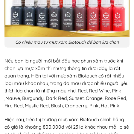
Có nhiều màu từ mực xăm Biotouch để bạn lựa chọn
Nếu bạn là người mới bắt đầu học phun xăm trước khi
chọn lựa mực xăm thì những thông tin dưới đây là rất
quan trọng. Hiện tại với mực xăm Biotouch có rất nhiều
loại màu khác nhau, trong đó màu được nhiều người yêu
thích lựa chọn là những màu như: Red, Red Wine, Pink
,Mauve, Burgundy, Dark Red, Sunset, Orange, Rose Red,
Fire Red, Mystic Red, Blush, Cranberry, Pink, Hot Pink.
Hiện nay, trên thị trường mực xăm Biotouch chính hãng
có giá là khoảng 800.000đ với 23 lọ khác nhau mỗi lọ sẽ