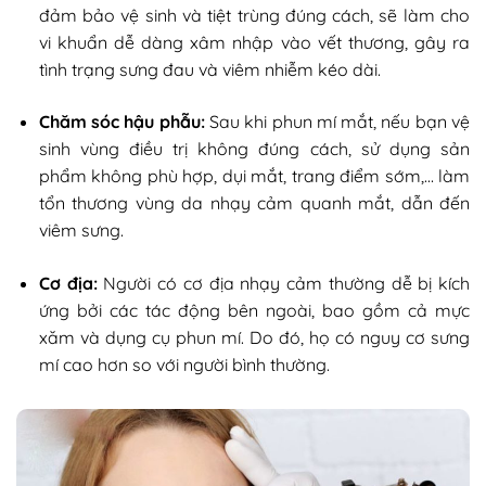
đảm bảo vệ sinh và tiệt trùng đúng cách, sẽ làm cho
vi khuẩn dễ dàng xâm nhập vào vết thương, gây ra
tình trạng sưng đau và viêm nhiễm kéo dài.
Chăm sóc hậu phẫu:
Sau khi phun mí mắt, nếu bạn vệ
sinh vùng điều trị không đúng cách, sử dụng sản
phẩm không phù hợp, dụi mắt, trang điểm sớm,… làm
tổn thương vùng da nhạy cảm quanh mắt, dẫn đến
viêm sưng.
Cơ địa:
Người có cơ địa nhạy cảm thường dễ bị kích
ứng bởi các tác động bên ngoài, bao gồm cả mực
xăm và dụng cụ phun mí. Do đó, họ có nguy cơ sưng
mí cao hơn so với người bình thường.