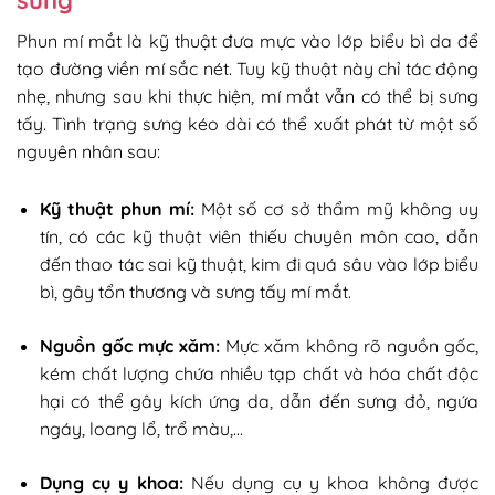
Phun mí mắt là kỹ thuật đưa mực vào lớp biểu bì da để
tạo đường viền mí sắc nét. Tuy kỹ thuật này chỉ tác động
nhẹ, nhưng sau khi thực hiện, mí mắt vẫn có thể bị sưng
tấy. Tình trạng sưng kéo dài có thể xuất phát từ một số
nguyên nhân sau:
Kỹ thuật phun mí:
Một số cơ sở thẩm mỹ không uy
tín, có các kỹ thuật viên thiếu chuyên môn cao, dẫn
đến thao tác sai kỹ thuật, kim đi quá sâu vào lớp biểu
bì, gây tổn thương và sưng tấy mí mắt.
Nguồn gốc mực xăm:
Mực xăm không rõ nguồn gốc,
kém chất lượng chứa nhiều tạp chất và hóa chất độc
hại có thể gây kích ứng da, dẫn đến sưng đỏ, ngứa
ngáy, loang lổ, trổ màu,…
Dụng cụ y khoa:
Nếu dụng cụ y khoa không được