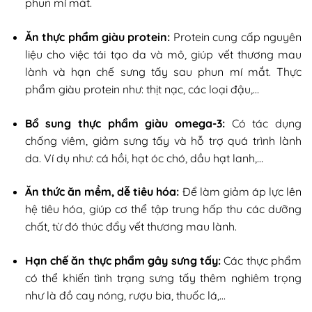
phun mí mắt.
Ăn thực phẩm giàu protein:
Protein cung cấp nguyên
liệu cho việc tái tạo da và mô, giúp vết thương mau
lành và hạn chế sưng tấy sau phun mí mắt. Thực
phẩm giàu protein như: thịt nạc, các loại đậu,…
Bổ sung thực phẩm giàu omega-3:
Có tác dụng
chống viêm, giảm sưng tấy và hỗ trợ quá trình lành
da. Ví dụ như: cá hồi, hạt óc chó, dầu hạt lanh,…
Ăn thức ăn mềm, dễ tiêu hóa:
Để làm giảm áp lực lên
hệ tiêu hóa, giúp cơ thể tập trung hấp thu các dưỡng
chất, từ đó thúc đẩy vết thương mau lành.
Hạn chế ăn thực phẩm gây sưng tấy:
Các thực phẩm
có thể khiến tình trạng sưng tấy thêm nghiêm trọng
như là đồ cay nóng, rượu bia, thuốc lá,…