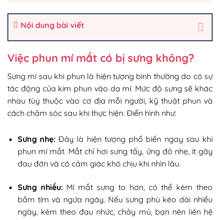
Nội dung bài viết
Việc phun mí mắt có bị sưng không?
Sưng mí sau khi phun là hiện tượng bình thường do có sự
tác động của kim phun vào da mí. Mức độ sưng sẽ khác
nhau tùy thuộc vào cơ địa mỗi người, kỹ thuật phun và
cách chăm sóc sau khi thực hiện. Điển hình như:
Sưng nhẹ:
Đây là hiện tượng phổ biến ngay sau khi
phun mí mắt. Mắt chỉ hơi sưng tấy, ửng đỏ nhẹ, ít gây
đau đớn và có cảm giác khó chịu khi nhìn lâu.
Sưng nhiều:
Mí mắt sưng to hơn, có thể kèm theo
bầm tím và ngứa ngáy. Nếu sưng phù kéo dài nhiều
ngày, kèm theo đau nhức, chảy mủ, bạn nên liên hệ