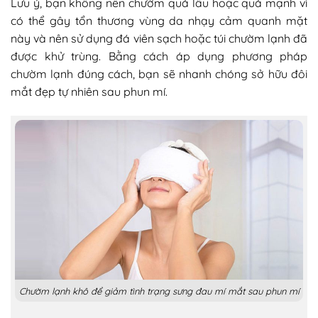
Lưu ý, bạn không nên chườm quá lâu hoặc quá mạnh vì
có thể gây tổn thương vùng da nhạy cảm quanh mặt
này và nên sử dụng đá viên sạch hoặc túi chườm lạnh đã
được khử trùng. Bằng cách áp dụng phương pháp
chườm lạnh đúng cách, bạn sẽ nhanh chóng sở hữu đôi
mắt đẹp tự nhiên sau phun mí.
Chườm lạnh khô để giảm tình trạng sưng đau mí mắt sau phun mí