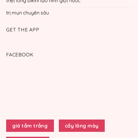
triệt lông bikini tạo hình giọt nước
trị mụn chuyên sâu
GET THE APP
FACEBOOK
giá tắm trắng
cấy lông mày