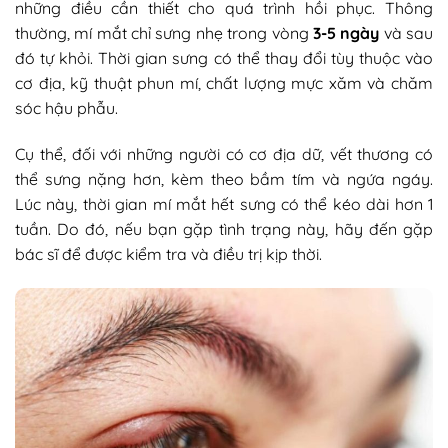
những điều cần thiết cho quá trình hồi phục. Thông
thường, mí mắt chỉ sưng nhẹ trong vòng
3-5 ngày
và sau
đó tự khỏi. Thời gian sưng có thể thay đổi tùy thuộc vào
cơ địa, kỹ thuật phun mí, chất lượng mực xăm và chăm
sóc hậu phẫu.
Cụ thể, đối với những người có cơ địa dữ, vết thương có
thể sưng nặng hơn, kèm theo bầm tím và ngứa ngáy.
Lúc này, thời gian mí mắt hết sưng có thể kéo dài hơn 1
tuần. Do đó, nếu bạn gặp tình trạng này, hãy đến gặp
bác sĩ để được kiểm tra và điều trị kịp thời.