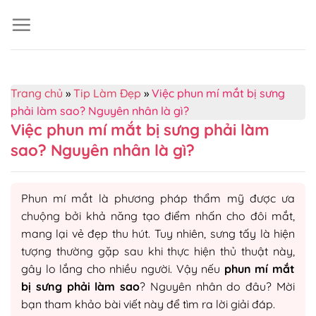
Skip
to
content
Trang chủ
»
Tip Làm Đẹp
»
Việc phun mí mắt bị sưng
phải làm sao? Nguyên nhân là gì?
Việc phun mí mắt bị sưng phải làm
sao? Nguyên nhân là gì?
Phun mí mắt là phương pháp thẩm mỹ được ưa
chuộng bởi khả năng tạo điểm nhấn cho đôi mắt,
mang lại vẻ đẹp thu hút. Tuy nhiên, sưng tấy là hiện
tượng thường gặp sau khi thực hiện thủ thuật này,
gây lo lắng cho nhiều người. Vậy nếu
phun mí mắt
bị sưng phải làm sao
? Nguyên nhân do đâu? Mời
bạn tham khảo bài viết này để tìm ra lời giải đáp.