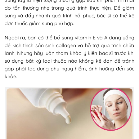
Sưng tấy là hiện tượng thường gặp sau khi phun mí mắt
do tổn thương nhẹ trong quá trình thực hiện. Để giảm
sưng và đẩy nhanh quá trình hồi phục, bác sĩ có thể kê
đơn thuốc giảm sưng phù hợp.
Ngoài ra, bạn có thể bổ sung vitamin E và A dạng uống
để kích thích sản sinh collagen và hỗ trợ quá trình chữa
lành. Nhưng hãy luôn tham khảo ý kiến bác sĩ trước khi
sử dụng bất kỳ loại thuốc nào không kê đơn để tránh
gặp phải tác dụng phụ nguy hiểm, ảnh hưởng đến sức
khỏe.