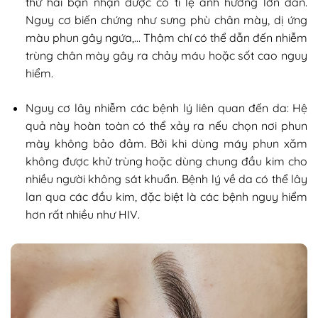
thứ hai bạn nhận được có tỉ lệ ảnh hưởng lớn dần.
Nguy cơ biến chứng như sưng phù chân mày, dị ứng
màu phun gây ngứa,… Thậm chí có thể dẫn đến nhiễm
trùng chân mày gây ra chảy máu hoặc sốt cao nguy
hiểm.
Nguy cơ lây nhiễm các bệnh lý liên quan đến da: Hệ
quả này hoàn toàn có thể xảy ra nếu chọn nơi phun
mày không bảo đảm. Bởi khi dùng máy phun xăm
không được khử trùng hoặc dùng chung đầu kim cho
nhiều người không sát khuẩn. Bệnh lý về da có thể lây
lan qua các đầu kim, đặc biệt là các bệnh nguy hiểm
hơn rất nhiều như HIV.