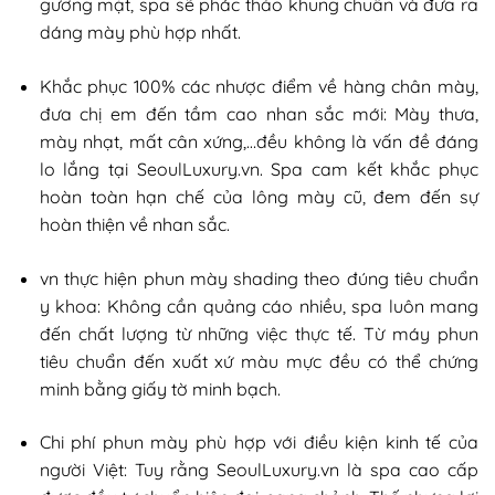
gương mặt, spa sẽ phác thảo khung chuẩn và đưa ra
dáng mày phù hợp nhất.
Khắc phục 100% các nhược điểm về hàng chân mày,
đưa chị em đến tầm cao nhan sắc mới: Mày thưa,
mày nhạt, mất cân xứng,…đều không là vấn đề đáng
lo lắng tại SeoulLuxury.vn. Spa cam kết khắc phục
hoàn toàn hạn chế của lông mày cũ, đem đến sự
hoàn thiện về nhan sắc.
vn thực hiện phun mày shading theo đúng tiêu chuẩn
y khoa: Không cần quảng cáo nhiều, spa luôn mang
đến chất lượng từ những việc thực tế. Từ máy phun
tiêu chuẩn đến xuất xứ màu mực đều có thể chứng
minh bằng giấy tờ minh bạch.
Chi phí phun mày phù hợp với điều kiện kinh tế của
người Việt: Tuy rằng SeoulLuxury.vn là spa cao cấp