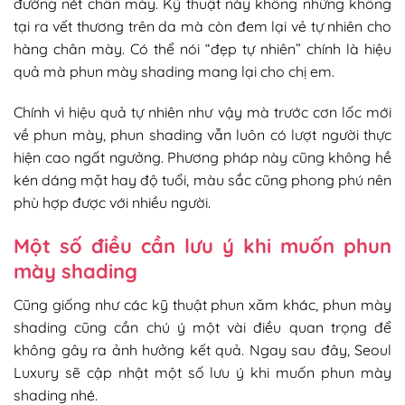
đường nét chân mày. Kỹ thuật này không những không
tại ra vết thương trên da mà còn đem lại vẻ tự nhiên cho
hàng chân mày. Có thể nói “đẹp tự nhiên” chính là hiệu
quả mà phun mày shading mang lại cho chị em.
Chính vì hiệu quả tự nhiên như vậy mà trước cơn lốc mới
về phun mày, phun shading vẫn luôn có lượt người thực
hiện cao ngất ngưởng. Phương pháp này cũng không hề
kén dáng mặt hay độ tuổi, màu sắc cũng phong phú nên
phù hợp được với nhiều người.
Một số điều cần lưu ý khi muốn phun
mày shading
Cũng giống như các kỹ thuật phun xăm khác, phun mày
shading cũng cần chú ý một vài điều quan trọng để
không gây ra ảnh hưởng kết quả. Ngay sau đây, Seoul
Luxury sẽ cập nhật một số lưu ý khi muốn phun mày
shading nhé.