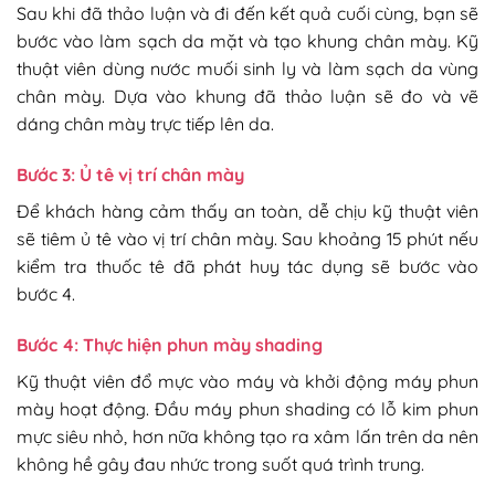
Sau khi đã thảo luận và đi đến kết quả cuối cùng, bạn sẽ
bước vào làm sạch da mặt và tạo khung chân mày. Kỹ
thuật viên dùng nước muối sinh ly và làm sạch da vùng
chân mày. Dựa vào khung đã thảo luận sẽ đo và vẽ
dáng chân mày trực tiếp lên da.
Bước 3: Ủ tê vị trí chân mày
Để khách hàng cảm thấy an toàn, dễ chịu kỹ thuật viên
sẽ tiêm ủ tê vào vị trí chân mày. Sau khoảng 15 phút nếu
kiểm tra thuốc tê đã phát huy tác dụng sẽ bước vào
bước 4.
Bước 4: Thực hiện phun mày shading
Kỹ thuật viên đổ mực vào máy và khởi động máy phun
mày hoạt động. Đầu máy phun shading có lỗ kim phun
mực siêu nhỏ, hơn nữa không tạo ra xâm lấn trên da nên
không hề gây đau nhức trong suốt quá trình trung.