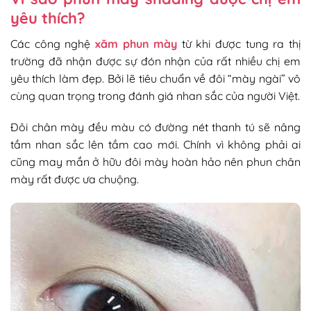
yêu thích?
Các công nghệ
xăm phun mày
từ khi được tung ra thị
trường đã nhận được sự đón nhận của rất nhiều chị em
yêu thích làm đẹp. Bởi lẽ tiêu chuẩn về đôi “mày ngài” vô
cùng quan trọng trong đánh giá nhan sắc của người Việt.
Đôi chân mày đều màu có đường nét thanh tú sẽ nâng
tầm nhan sắc lên tầm cao mới. Chính vì không phải ai
cũng may mắn ở hữu đôi mày hoàn hảo nên phun chân
mày rất được ưa chuộng.