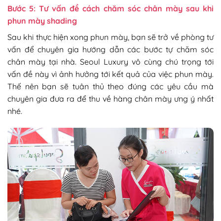
Bước 5: Tư vấn đề cách chăm sóc chân mày sau khi
phun mày shading
Sau khi thực hiện xong phun mày, bạn sẽ trở về phòng tư
vấn để chuyên gia hướng dẫn các bước tự chăm sóc
chân mày tại nhà. Seoul Luxury vô cùng chú trọng tới
vấn đề này vì ảnh hưởng tới kết quả của việc phun mày.
Thế nên bạn sẽ tuân thủ theo đúng các yêu cầu mà
chuyên gia đưa ra để thu về hàng chân mày ưng ý nhất
nhé.