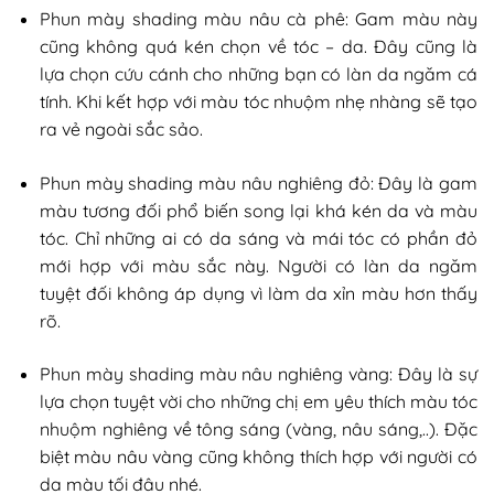
Phun mày shading màu nâu cà phê: Gam màu này
cũng không quá kén chọn về tóc – da. Đây cũng là
lựa chọn cứu cánh cho những bạn có làn da ngăm cá
tính. Khi kết hợp với màu tóc nhuộm nhẹ nhàng sẽ tạo
ra vẻ ngoài sắc sảo.
Phun mày shading màu nâu nghiêng đỏ: Đây là gam
màu tương đối phổ biến song lại khá kén da và màu
tóc. Chỉ những ai có da sáng và mái tóc có phần đỏ
mới hợp với màu sắc này. Người có làn da ngăm
tuyệt đối không áp dụng vì làm da xỉn màu hơn thấy
rõ.
Phun mày shading màu nâu nghiêng vàng: Đây là sự
lựa chọn tuyệt vời cho những chị em yêu thích màu tóc
nhuộm nghiêng về tông sáng (vàng, nâu sáng,..). Đặc
biệt màu nâu vàng cũng không thích hợp với người có
da màu tối đâu nhé.