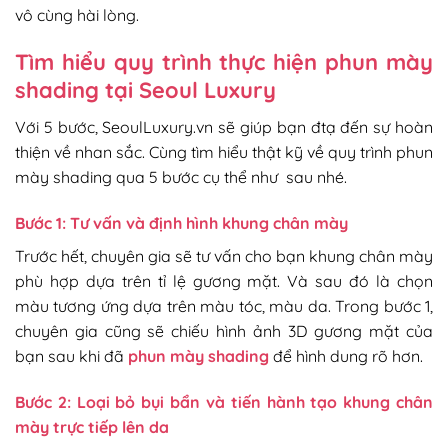
vô cùng hài lòng.
Tìm hiểu quy trình thực hiện phun mày
shading tại Seoul Luxury
Với 5 bước, SeoulLuxury.vn sẽ giúp bạn đtạ đến sự hoàn
thiện về nhan sắc. Cùng tìm hiểu thật kỹ về quy trình phun
mày shading qua 5 bước cụ thể như sau nhé.
Bước 1: Tư vấn và định hình khung chân mày
Trước hết, chuyên gia sẽ tư vấn cho bạn khung chân mày
phù hợp dựa trên tỉ lệ gương mặt. Và sau đó là chọn
màu tương ứng dựa trên màu tóc, màu da. Trong bước 1,
chuyên gia cũng sẽ chiếu hình ảnh 3D gương mặt của
bạn sau khi đã
phun mày shading
để hình dung rõ hơn.
Bước 2: Loại bỏ bụi bẩn và tiến hành tạo khung chân
mày trực tiếp lên da