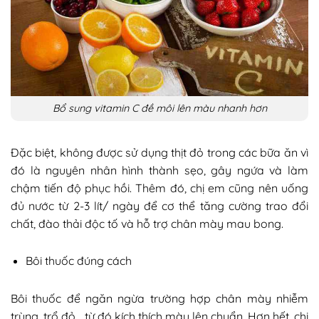
Bổ sung vitamin C đề môi lên màu nhanh hơn
Đặc biệt, không được sử dụng thịt đỏ trong các bữa ăn vì
đó là nguyên nhân hình thành sẹo, gây ngứa và làm
chậm tiến độ phục hồi. Thêm đó, chị em cũng nên uống
đủ nước từ 2-3 lít/ ngày để cơ thể tăng cường trao đổi
chất, đào thải độc tố và hỗ trợ chân mày mau bong.
Bôi thuốc đúng cách
Bôi thuốc để ngăn ngừa trường hợp chân mày nhiễm
trùng, trổ đỏ… từ đó kích thích màu lên chuẩn. Hơn hết, chị