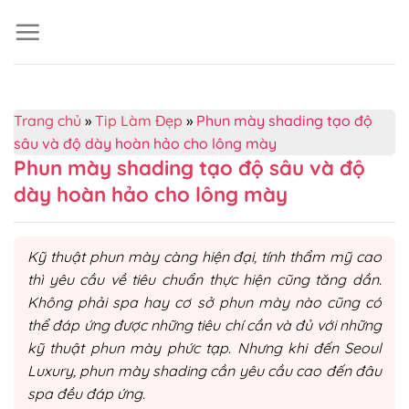
Skip
to
content
Trang chủ
»
Tip Làm Đẹp
»
Phun mày shading tạo độ
sâu và độ dày hoàn hảo cho lông mày
Phun mày shading tạo độ sâu và độ
dày hoàn hảo cho lông mày
Kỹ thuật phun mày càng hiện đại, tính thẩm mỹ cao
thì yêu cầu về tiêu chuẩn thực hiện cũng tăng dần.
Không phải spa hay cơ sở phun mày nào cũng có
thể đáp ứng được những tiêu chí cần và đủ với những
kỹ thuật phun mày phức tạp. Nhưng khi đến Seoul
Luxury, phun mày shading cần yêu cầu cao đến đâu
spa đều đáp ứng.