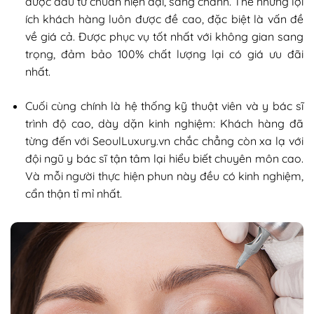
được đầu tư chuẩn hiện đại, sang chảnh. Thế nhưng lợi
ích khách hàng luôn được đề cao, đặc biệt là vấn đề
về giá cả. Được phục vụ tốt nhất với không gian sang
trọng, đảm bảo 100% chất lượng lại có giá ưu đãi
nhất.
Cuối cùng chính là hệ thống kỹ thuật viên và y bác sĩ
trình độ cao, dày dặn kinh nghiệm: Khách hàng đã
từng đến với SeoulLuxury.vn chắc chẳng còn xa lạ với
đội ngũ y bác sĩ tận tâm lại hiểu biết chuyên môn cao.
Và mỗi người thực hiện phun này đều có kinh nghiệm,
cẩn thận tỉ mỉ nhất.