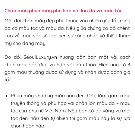
Chọn màu phun mày phù hợp với làn da và màu tóc
Một đôi chân mày đẹp phụ thuộc vào nhiều yếu tố, trong
đó có màu tóc và màu da. Nếu giữa chúng có độ chênh
cao về màu sắc sẽ tạo nên sự cứng nhắc và thiếu thẩm
mỹ cho dáng mày.
Do đó, SeoulLuxury.vn hướng dẫn bạn một vài cách
chọn màu sắc đẹp và hợp với bản thân. Hiện nay có 4
gam màu thường được sử dụng và nhận được đánh giá
tốt:
Phun mày shading màu nâu đen: Đây làm gam màu
truyền thống và phù hợp với phần lớn màu da – màu
tóc của phụ nữ Việt Nam. Nếu bạn có da vàng và mái
tóc đen, nâu đen tự nhiên thì gam màu này là sự lựa
chọn hoàn hảo.