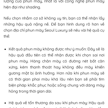
lượng của phun mày, nhất là với công nghệ phun mày
hiện đại như shading.
Nếu chọn nhầm cơ sở không uy tín, bạn có thể nhận lấy
những hậu quả nặng nề. Để bạn hình dung rõ hơn về
chọn địa chỉ phun mày Seoul Luxury sẽ nêu vài hệ quả cụ
thể:
Kết quả phun mày không được như ý muốn: Đây sẽ là
hậu quả đầu tiên có thể nhận được khi chọn sai nơi
phun mày. Hàng chân mày có đường nét bất cân
xứng, kém thanh thoát hay không đều mày khiến
gương mặt bị ảnh hưởng. Hơn nữa khi phun mày sẽ
có thời gian phai màu khá lâu nên bạn sẽ phải tìm
biện pháp khắc phục hoặc sống chung với dáng mày
hỏng trong thời gian dài.
Hệ quả về tổn thương da sau khi phun mày: Hậu quả