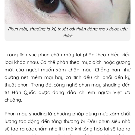
Phun mày shading là kỹ thuật cải thiện dáng mày được yêu
thích
Trong lĩnh vực phun chân mày lại phân theo nhiều kiểu
loại khác nhau. Có thể phân theo mục đích hoặc gương
mặt của người muốn xăm chân mày. Chẳng hạn như
đường nét mềm mại hay cá tính đều chi phối đến kỹ
thuật phun. Trong đó, công nghệ phun mày shading đến
từ Hàn Quốc được đông đảo chị em người Việt ưa
chuộng.
Phun mày shading là phương pháp dùng mực xăm chất
lượng tác động đến tầng thượng bì. Đầu phun siêu nhỏ
sẽ tạo ra các chấm nhỏ li ti mà khi tổng hợp lại sẽ tạo ra