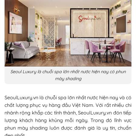
Seoul Luxury là chuỗi spa lớn nhất nước hiện nay có phun
mày shading
SeoulLuxury.vn là chuỗi spa lớn nhất nước hiện nay và có
chất lượng phục vụ hàng đầu Việt Nam. Với rất nhiều chi
nhánh rộng khắp các tỉnh thành, SeoulLuxury.vn đón tiếp
lượng khách hàng khủng mỗi ngày. Trong đó lĩnh vực
phun mày shading luôn được đánh giá là uy tín, chuẩn
đẹp nhất.