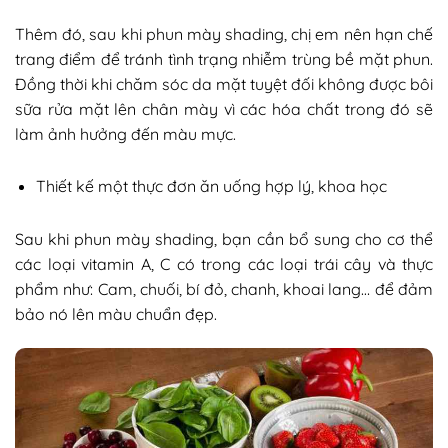
Thêm đó, sau khi phun mày shading, chị em nên hạn chế
trang điểm để tránh tình trạng nhiễm trùng bề mặt phun.
Đồng thời khi chăm sóc da mặt tuyệt đối không được bôi
sữa rửa mặt lên chân mày vì các hóa chất trong đó sẽ
làm ảnh hưởng đến màu mực.
Thiết kế một thực đơn ăn uống hợp lý, khoa học
Sau khi phun mày shading, bạn cần bổ sung cho cơ thể
các loại vitamin A, C có trong các loại trái cây và thực
phẩm như: Cam, chuối, bí đỏ, chanh, khoai lang… để đảm
bảo nó lên màu chuẩn đẹp.