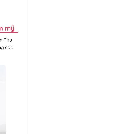
ẩm mỹ
ân Phú
ng các