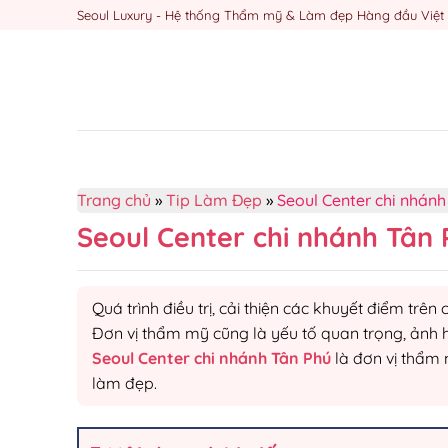
Skip
Seoul Luxury - Hệ thống Thẩm mỹ & Làm đẹp Hàng đầu Việ
to
content
Trang chủ
»
Tip Làm Đẹp
»
Seoul Center chi nhánh
Seoul Center chi nhánh Tân 
Quá trình điều trị, cải thiện các khuyết điểm trên c
Đơn vị thẩm mỹ cũng là yếu tố quan trọng, ảnh h
Seoul Center chi nhánh Tân Phú
là đơn vị thẩm 
làm đẹp.