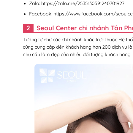
Zalo: https://zalo.me/2535130591240701927
Facebook: https://www.facebook.com/seoulcen
Seoul Center chi nhánh Tân P
Tương tự như các chi nhánh khác trực thuộc Hệ th
cũng cung cấp đến khách hàng hơn 200 dịch vụ l
nhu cầu làm đẹp của nhiều đối tượng khách hàng.