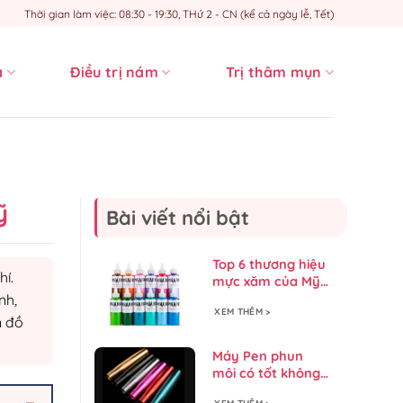
Thời gian làm việc: 08:30 - 19:30, THứ 2 - CN (kể cả ngày lễ, Tết)
a
Điều trị nám
Trị thâm mụn
ỹ
Bài viết nổi bật
Top 6 thương hiệu
hí.
mực xăm của Mỹ
tốt nhất hiện nay!
nh,
XEM THÊM >
n đồ
Máy Pen phun
môi có tốt không?
Loại nào tốt?