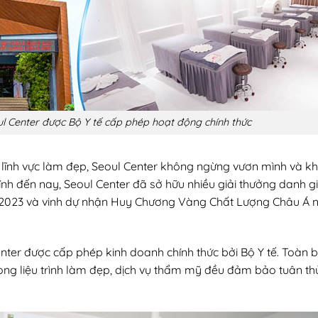
 Center được Bộ Y tế cấp phép hoạt động chính thức
g lĩnh vực làm đẹp, Seoul Center không ngừng vươn mình và k
Tính đến nay, Seoul Center đã sở hữu nhiều giải thưởng danh g
 2023 và vinh dự nhận Huy Chương Vàng Chất Lượng Châu Á
ter được cấp phép kinh doanh chính thức bởi Bộ Y tế. Toàn 
trong liệu trình làm đẹp, dịch vụ thẩm mỹ đều đảm bảo tuân th