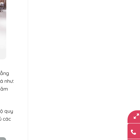
hẳng
iá như:
 năm
bộ quy
ủ các