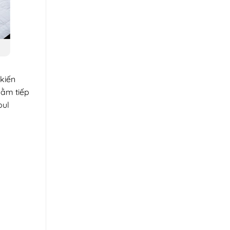
kiến
hằm tiếp
oul