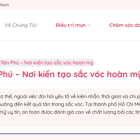
t Nam
Về Chúng Tôi
Điều trị mụn
Chăm sóc d
 Tân Phú – Nơi kiến tạo sắc vóc hoàn mỹ
Phú – Nơi kiến tạo sắc vóc hoàn m
ơ thể, ngoài việc đòi hỏi yếu tố về kiên nhẫn, thời gian và chi p
ưởng đến kết quả tân trang sắc vóc. Tại thành phố Hồ Chí Mi
mỹ uy tín, an toàn được đánh giá cao về chất lượng bởi các tí