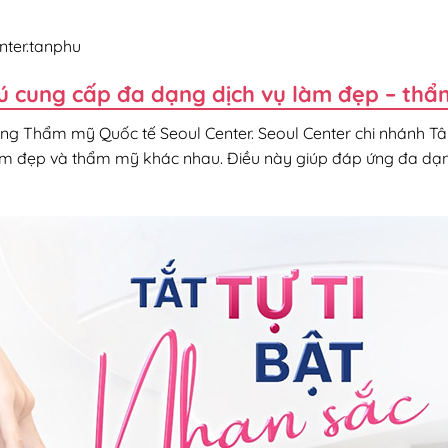
ter.tanphu
hú cung cấp đa dạng dịch vụ làm đẹp – th
ống Thẩm mỹ Quốc tế Seoul Center. Seoul Center chi nhánh T
àm đẹp và thẩm mỹ khác nhau. Điều này giúp đáp ứng đa dạ