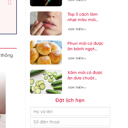
XEM THÊM >
Top 3 cách làm
nhạt màu môi
xăm hiệu quả nhất
XEM THÊM >
Phun môi có được
ăn bánh ngọt
không? Chế độ
 thống
XEM THÊM >
dinh dưỡng phù
hợp
Xăm môi có được
ăn dưa chuột
không? Nên và
XEM THÊM >
không nên ăn gì?
Đặt lịch hẹn