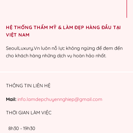
HỆ THỐNG THẨM MỸ & LÀM ĐẸP HÀNG ĐẦU TẠI
VIỆT NAM
SeoulLuxury.Vn luôn nỗ lực không ngừng để đem đến
cho khách hàng những dịch vụ hoàn hảo nhất.
THÔNG TIN LIÊN HỆ
Mail:
info.lamdepchuyennghiep@gmail.com
THỜI GIAN LÀM VIỆC
8h30 - 19h30