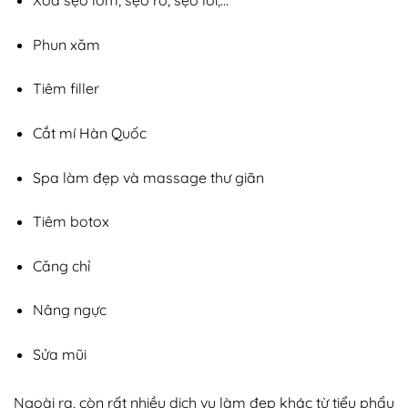
Xóa sẹo lõm, sẹo rỗ, sẹo lồi,…
Phun xăm
Tiêm filler
Cắt mí Hàn Quốc
Spa làm đẹp và massage thư giãn
Tiêm botox
Căng chỉ
Nâng ngực
Sửa mũi
Ngoài ra, còn rất nhiều dịch vụ làm đẹp khác từ tiểu phẩu