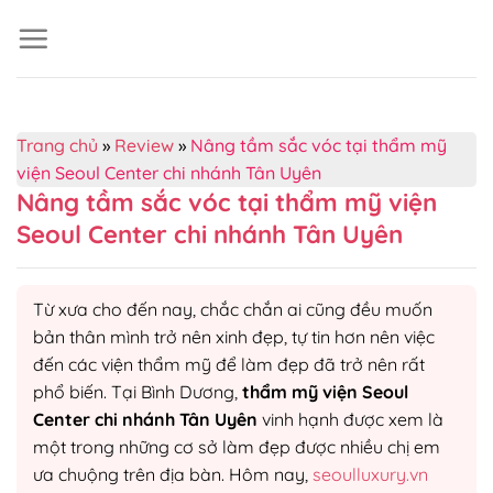
Skip
to
content
Trang chủ
»
Review
»
Nâng tầm sắc vóc tại thẩm mỹ
viện Seoul Center chi nhánh Tân Uyên
Nâng tầm sắc vóc tại thẩm mỹ viện
Seoul Center chi nhánh Tân Uyên
Từ xưa cho đến nay, chắc chắn ai cũng đều muốn
bản thân mình trở nên xinh đẹp, tự tin hơn nên việc
đến các viện thẩm mỹ để làm đẹp đã trở nên rất
phổ biến. Tại Bình Dương,
thẩm mỹ viện Seoul
Center chi nhánh Tân Uyên
vinh hạnh được xem là
một trong những cơ sở làm đẹp được nhiều chị em
ưa chuộng trên địa bàn. Hôm nay,
seoulluxury.vn