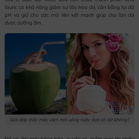
lauric có khả năng giảm sự lão hóa da, cân bằng lại độ
pH và giữ cho các mô liên kết mạnh giúp cho làn da
được dưỡng ẩm.
Giải đáp thắc mắc xăm môi uống nước dừa có tốt không?
Để có đôi môi hồng hào, quyến rũ, mềm mại thì nhiều