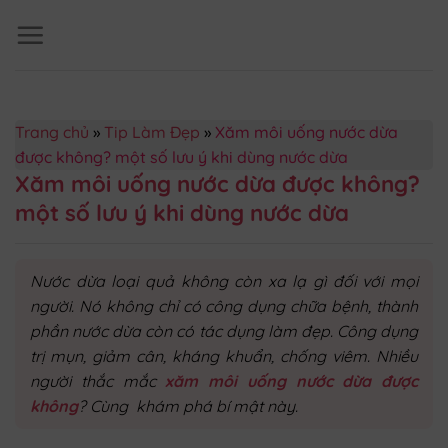
Skip
to
content
Trang chủ
»
Tip Làm Đẹp
»
Xăm môi uống nước dừa
được không? một số lưu ý khi dùng nước dừa
Xăm môi uống nước dừa được không?
một số lưu ý khi dùng nước dừa
Nước dừa loại quả không còn xa lạ gì đối với mọi
người. Nó không chỉ có công dụng chữa bệnh, thành
phần nước dừa còn có tác dụng làm đẹp. Công dụng
trị mụn, giảm cân, kháng khuẩn, chống viêm. Nhiều
người thắc mắc
xăm môi uống nước dừa được
không
? Cùng khám phá bí mật này.