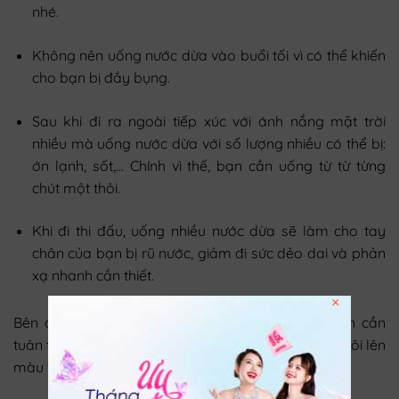
nhé.
Không nên uống nước dừa vào buổi tối vì có thể khiến
cho bạn bị đầy bụng.
Sau khi đi ra ngoài tiếp xúc với ánh nắng mặt trời
nhiều mà uống nước dừa với số lượng nhiều có thể bị:
ớn lạnh, sốt,… Chính vì thế, bạn cần uống từ từ từng
chút một thôi.
Khi đi thi đấu, uống nhiều nước dừa sẽ làm cho tay
chân của bạn bị rũ nước, giảm đi sức dẻo dai và phản
xạ nhanh cần thiết.
×
Bên cạnh xăm môi có nên uống nước dừa thì bạn cần
tuân thủ những lưu ts đề cập ở đây để sở hữu đôi môi lên
màu theo đúng chuẩn nhất nhé!