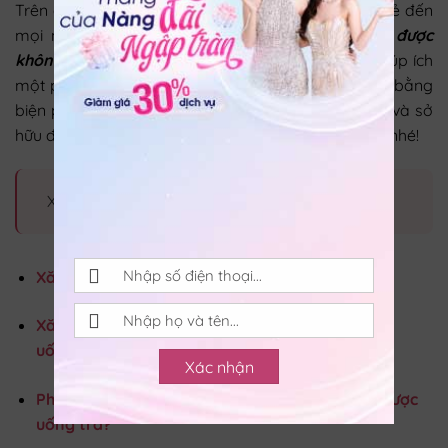
Trên đây, là thông tin mà
Seoulluxury
muốn chia sẻ đến
mọi người về chủ đề
xăm môi uống nước dừa được
không
. Hy vọng, với một số thông tin này có thể giúp ích
một phần nào đó cho các bạn trong việc làm đẹp bằng
biện pháp xăm môi. Chúc các bạn luôn khỏe đẹp và sở
hữu đôi môi căng mọng, lên màu theo đúng chuẩn nhé!
Xem thêm bài viết liên quan
Xăm môi có được uống nước cần tây không?
Xăm môi uống nước đỗ đen được không? – Nên
uống gì để môi lên màu chuẩn
Xác nhận
Phun xăm môi uống trà được không? Bao lâu được
uống trà?