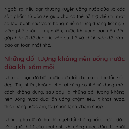
Ngoài ra, nếu bạn thường xuyên uống nước dừa và các
sản phẩm từ dừa sẽ giúp cho cơ thể hỗ trợ điều trị một
số loại bệnh như: viêm họng, nhiễm trùng đường tiết niệu,
viêm phế quản,… Tuy nhiên, trước khi uống bạn nên đến
gặp bác sĩ để được tư vấn cụ thể và chính xác để đảm
bảo an toàn nhất nhé.
Những đối tượng không nên uống nước
dừa khi xăm môi
Như các bạn đã biết, nước dừa tốt cho cả cơ thể lẫn sắc
đẹp. Tuy nhiên, không phải ai cũng có thể sử dụng một
cách không đúng, sau đây là những đối tượng không
nên uống nước dừa: ăn uống chậm tiêu, ít khát nước,
thích uống nước ấm, tay chân lạnh, chậm chạp,…
Những phụ nữ có thai thì tuyệt đối không uống nước dừa
vào quý thứ 1 của thai nhi. Khi uống nước dừa thì phải