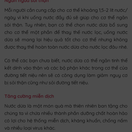
Ngăn ngừa sỏi thận
Mỗi người cần cung cấp cho cơ thể khoảng 1,5-2 lít nước/
ngày vì khi uống nước đầy đủ sẽ giúp cho cơ thể ngăn
sỏi thận. Tuy nhiên, bạn có thể chọn nước dừa bổ sung
cho cơ thể một phần để thay thế nước lọc, uống nước
dừa sẽ mang lại hiệu quả tốt cho cơ thể nhưng không
được thay thế hoàn toàn nước dừa cho nước lọc đâu nhé.
Có thể các bạn chưa biết, nước dừa có thể ngăn tinh thể
kết dính vào thận và các bộ phận khác trong cơ thể của
đường tiết niệu nên sẽ có công dụng làm giảm nguy cơ
bị sỏi thận cũng như sỏi đường tiết niệu.
Tăng cường miễn dịch
Nước dừa là một món quà mà thiên nhiên ban tặng cho
chúng ta vì chứa nhiều thành phần dưỡng chất hoàn hảo
có lợi cho hệ thống miễn dịch, kháng khuẩn, chống nấm
và nhiều loại virus khác.