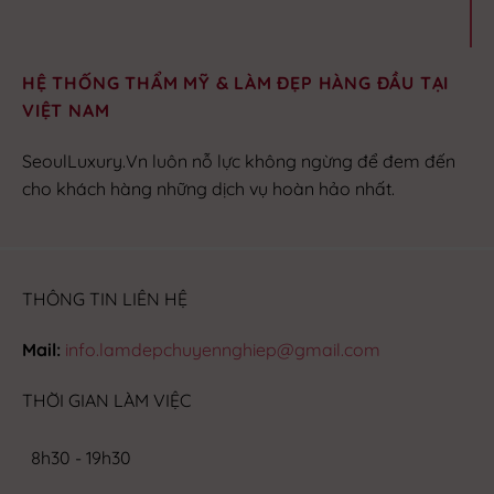
HỆ THỐNG THẨM MỸ & LÀM ĐẸP HÀNG ĐẦU TẠI
VIỆT NAM
SeoulLuxury.Vn luôn nỗ lực không ngừng để đem đến
cho khách hàng những dịch vụ hoàn hảo nhất.
THÔNG TIN LIÊN HỆ
Mail:
info.lamdepchuyennghiep@gmail.com
THỜI GIAN LÀM VIỆC
8h30 - 19h30