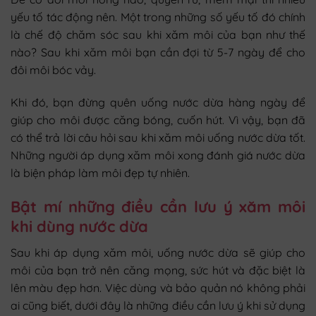
yếu tố tác động nên. Một trong những số yếu tố đó chính
là chế độ chăm sóc sau khi xăm môi của bạn như thế
nào? Sau khi xăm môi bạn cần đợi từ 5-7 ngày để cho
đôi môi bóc vảy.
Khi đó, bạn đừng quên uống nước dừa hàng ngày để
giúp cho môi được căng bóng, cuốn hút. Vì vậy, bạn đã
có thể trả lời câu hỏi sau khi xăm môi uống nước dừa tốt.
Những người áp dụng xăm môi xong đánh giá nước dừa
là biện pháp làm môi đẹp tự nhiên.
Bật mí những điều cần lưu ý xăm môi
khi dùng nước dừa
Sau khi áp dụng xăm môi, uống nước dừa sẽ giúp cho
môi của bạn trở nên căng mọng, sức hút và đặc biệt là
lên màu đẹp hơn. Việc dùng và bảo quản nó không phải
ai cũng biết, dưới đây là những điều cần lưu ý khi sử dụng