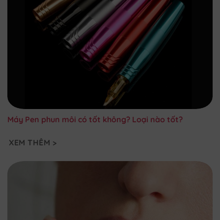
Máy Pen phun môi có tốt không? Loại nào tốt?
XEM THÊM >