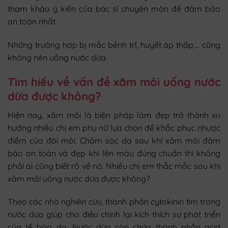
tham khảo ý kiến của bác sĩ chuyên môn để đảm bảo
an toàn nhất.
Những trường hợp bị mắc bệnh trĩ, huyết áp thấp,… cũng
không nên uống nước dừa.
Tìm hiểu về vấn đề xăm môi uống nước
dừa được không?
Hiện nay, xăm môi là biện pháp làm đẹp trở thành xu
hướng nhiều chị em phụ nữ lựa chọn để khắc phục nhược
điểm của đôi môi. Chăm sóc da sau khi xăm môi đảm
bảo an toàn và đẹp khi lên màu đúng chuẩn thì không
phải ai cũng biết rõ về nó. Nhiều chị em thắc mắc sau khi
xăm môi uống nước dừa được không?
Theo các nhà nghiên cứu, thành phần cytokinin tìm trong
nước dừa giúp cho điều chỉnh lại kích thích sự phát triển
của tế bào da. Nước dừa còn chứa thành phần acid