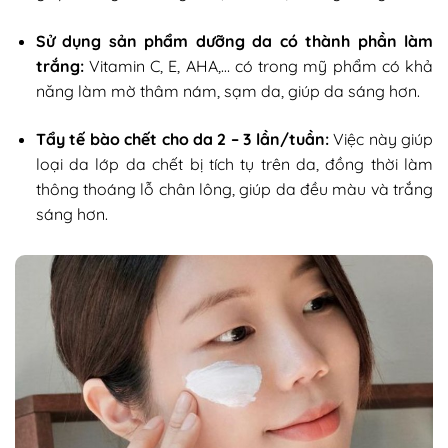
Sử dụng sản phẩm dưỡng da có thành phần làm
trắng:
Vitamin C, E, AHA,… có trong mỹ phẩm có khả
năng làm mờ thâm nám, sạm da, giúp da sáng hơn.
Tẩy tế bào chết cho da 2 – 3 lần/tuần:
Việc này giúp
loại da lớp da chết bị tích tụ trên da, đồng thời làm
thông thoáng lỗ chân lông, giúp da đều màu và trắng
sáng hơn.