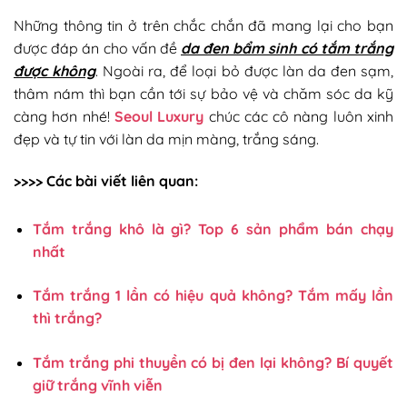
Những thông tin ở trên chắc chắn đã mang lại cho bạn
được đáp án cho vấn đề
da đen bẩm sinh có tắm trắng
được không
. Ngoài ra, để loại bỏ được làn da đen sạm,
thâm nám thì bạn cần tới sự bảo vệ và chăm sóc da kỹ
càng hơn nhé!
Seoul Luxury
chúc các cô nàng luôn xinh
đẹp và tự tin với làn da mịn màng, trắng sáng.
>>>> Các bài viết liên quan:
Tắm trắng khô là gì? Top 6 sản phẩm bán chạy
nhất
Tắm trắng 1 lần có hiệu quả không? Tắm mấy lần
thì trắng?
Tắm trắng phi thuyền có bị đen lại không? Bí quyết
giữ trắng vĩnh viễn