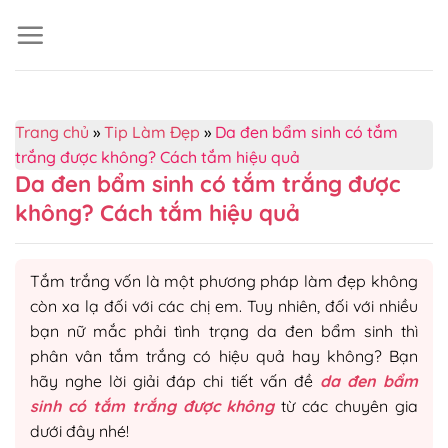
Skip
to
content
Trang chủ
»
Tip Làm Đẹp
»
Da đen bẩm sinh có tắm
trắng được không? Cách tắm hiệu quả
Da đen bẩm sinh có tắm trắng được
không? Cách tắm hiệu quả
Tắm trắng vốn là một phương pháp làm đẹp không
còn xa lạ đối với các chị em. Tuy nhiên, đối với nhiều
bạn nữ mắc phải tình trạng da đen bẩm sinh thì
phân vân tắm trắng có hiệu quả hay không? Bạn
hãy nghe lời giải đáp chi tiết vấn đề
da đen bẩm
sinh có tắm trắng được không
từ các chuyên gia
dưới đây nhé!