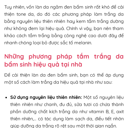
Tuy nhiên, vốn làn da ngăm đen bẩm sinh rất khó để cải
thiện tone da, do đó các phương pháp làm trắng da
bằng nguyên liệu thiên nhiên hay kem tắm trắng dường
như không đem lại hiệu quả. Chính vì vậy, bạn nên tham
khảo cách tắm trắng bằng công nghệ cao dưới đây để
nhanh chóng loại bỏ được sắc tố melanin.
Những phương pháp tắm trắng da
bẩm sinh hiệu quả tại nhà
Để cải thiện làn da đen bẩm sinh, bạn có thể áp dụng
một số cách làm trắng da hiệu quả tại nhà như sau:
Sử dụng nguyên liệu thiên nhiên:
Một số nguyên liệu
thiên nhiên như chanh, đu đủ, sữa tươi có chứa thành
phần dưỡng chất kích trắng da như vitamin B, E, axit
thiên nhiên,… có tác dụng làm sạch da, điều tiết nhờn
giúp dưỡng da trắng rõ rệt sau một thời gian ngắn.