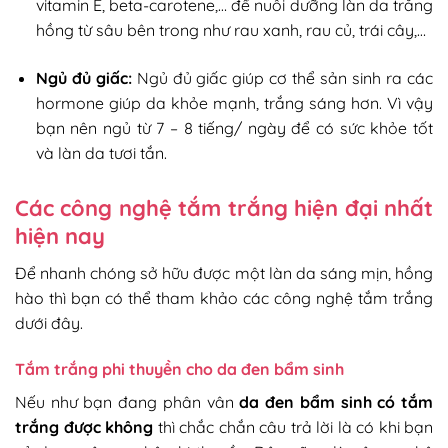
vitamin E, beta-carotene,… để nuôi dưỡng làn da trắng
hồng từ sâu bên trong như rau xanh, rau củ, trái cây,…
Ngủ đủ giấc:
Ngủ đủ giấc giúp cơ thể sản sinh ra các
hormone giúp da khỏe mạnh, trắng sáng hơn. Vì vậy
bạn nên ngủ từ 7 – 8 tiếng/ ngày để có sức khỏe tốt
và làn da tươi tắn.
Các công nghệ tắm trắng hiện đại nhất
hiện nay
Để nhanh chóng sở hữu được một làn da sáng mịn, hồng
hào thì bạn có thể tham khảo các công nghệ tắm trắng
dưới đây.
Tắm trắng phi thuyền cho da đen bẩm sinh
Nếu như bạn đang phân vân
da đen bẩm sinh có tắm
trắng được không
thì chắc chắn câu trả lời là có khi bạn