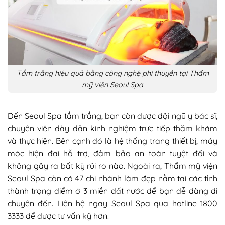
Tắm trắng hiệu quả bằng công nghệ phi thuyền tại Thẩm
mỹ viện Seoul Spa
Đến Seoul Spa tắm trắng, bạn còn được đội ngũ y bác sĩ,
chuyên viên dày dặn kinh nghiệm trực tiếp thăm khám
và thực hiện. Bên cạnh đó là hệ thống trang thiết bị, máy
móc hiện đại hỗ trợ, đảm bảo an toàn tuyệt đối và
không gây ra bất kỳ rủi ro nào. Ngoài ra, Thẩm mỹ viện
Seoul Spa còn có 47 chi nhánh làm đẹp nằm tại các tỉnh
thành trọng điểm ở 3 miền đất nước để bạn dễ dàng di
chuyển đến. Liên hệ ngay Seoul Spa qua hotline 1800
3333 để được tư vấn kỹ hơn.