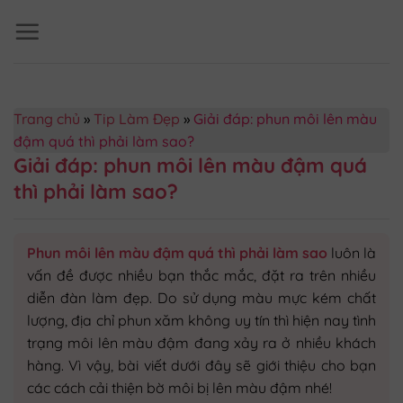
Skip
to
content
Trang chủ
»
Tip Làm Đẹp
»
Giải đáp: phun môi lên màu
đậm quá thì phải làm sao?
Giải đáp: phun môi lên màu đậm quá
thì phải làm sao?
Phun môi lên màu đậm quá thì phải làm sao
luôn là
vấn đề được nhiều bạn thắc mắc, đặt ra trên nhiều
diễn đàn làm đẹp. Do sử dụng màu mực kém chất
lượng, địa chỉ phun xăm không uy tín thì hiện nay tình
trạng môi lên màu đậm đang xảy ra ở nhiều khách
hàng. Vì vậy, bài viết dưới đây sẽ giới thiệu cho bạn
các cách cải thiện bờ môi bị lên màu đậm nhé!