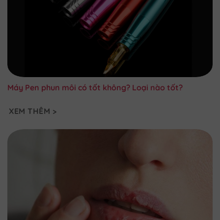
Máy Pen phun môi có tốt không? Loại nào tốt?
XEM THÊM >