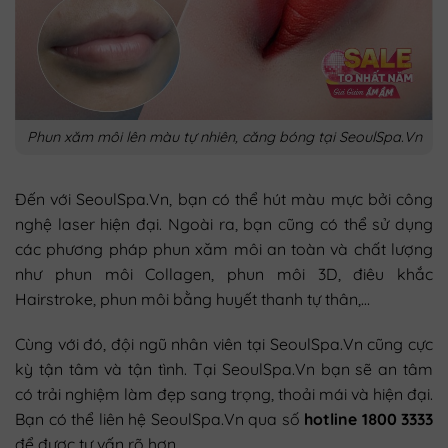
Phun xăm môi lên màu tự nhiên, căng bóng tại SeoulSpa.Vn
Đến với SeoulSpa.Vn, bạn có thể hút màu mực bởi công
nghệ laser hiện đại. Ngoài ra, bạn cũng có thể sử dụng
các phương pháp phun xăm môi an toàn và chất lượng
như phun môi Collagen, phun môi 3D, điêu khắc
Hairstroke, phun môi bằng huyết thanh tự thân,…
Cùng với đó, đội ngũ nhân viên tại SeoulSpa.Vn cũng cực
kỳ tận tâm và tận tình. Tại SeoulSpa.Vn bạn sẽ an tâm
có trải nghiệm làm đẹp sang trọng, thoải mái và hiện đại.
Bạn có thể liên hệ SeoulSpa.Vn qua số
hotline 1800 3333
để được tư vấn rõ hơn.