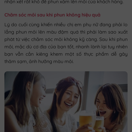
nhận xét rất khó để phun xăm lên môi của khách hàng.
Chăm sóc môi sau khi phun không hiệu quả
Lý do cuối cùng khiến nhiều chị em phụ nữ đang phải lo
lắng phun môi lên màu đậm quá thì phải làm sao xuất
phát từ việc chăm sóc môi không kỹ càng. Sau khi phun
môi, mặc dù cơ địa của bạn tốt, nhanh lành lại tuy nhiên
bạn vẫn cần kiêng khem một số thực phẩm dễ gây
thâm sạm, ảnh hưởng màu môi.