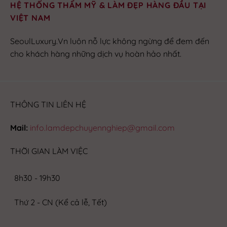
HỆ THỐNG THẨM MỸ & LÀM ĐẸP HÀNG ĐẦU TẠI
VIỆT NAM
SeoulLuxury.Vn luôn nỗ lực không ngừng để đem đến
cho khách hàng những dịch vụ hoàn hảo nhất.
THÔNG TIN LIÊN HỆ
Mail:
info.lamdepchuyennghiep@gmail.com
THỜI GIAN LÀM VIỆC
8h30 - 19h30
Thứ 2 - CN (Kể cả lễ, Tết)