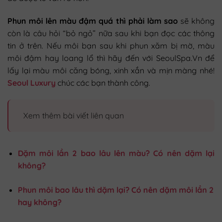
Phun môi lên màu đậm quá thì phải làm sao
sẽ không
còn là câu hỏi “bỏ ngỏ” nữa sau khi bạn đọc các thông
tin ở trên. Nếu môi bạn sau khi phun xăm bị mờ, màu
môi đậm hay loang lổ thì hãy đến với SeoulSpa.Vn để
lấy lại màu môi căng bóng, xinh xắn và mịn màng nhé!
Seoul Luxury
chúc các bạn thành công.
Xem thêm bài viết liên quan
Dặm môi lần 2 bao lâu lên màu? Có nên dặm lại
không?
Phun môi bao lâu thì dặm lại? Có nên dặm môi lần 2
hay không?