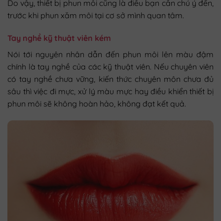
Do vậy, thiết bị phun môi cũng là điều bạn cần chú ý đến,
trước khi phun xăm môi tại cơ sở mình quan tâm.
Tay nghề kỹ thuật viên kém
Nói tới nguyên nhân dẫn đến phun môi lên màu đậm
chính là tay nghề của các kỹ thuật viên. Nếu chuyên viên
có tay nghề chưa vững, kiến thức chuyên môn chưa đủ
sâu thì việc đi mực, xử lý màu mực hay điều khiển thiết bị
phun môi sẽ không hoàn hảo, không đạt kết quả.